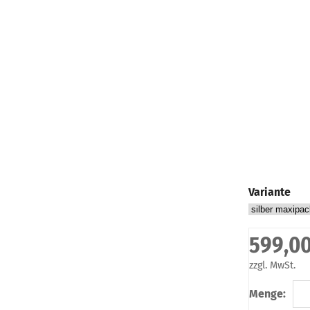
Variante
599,00
zzgl. MwSt.
Menge: