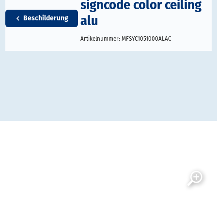
signcode color ceiling
alu
Beschilderung
Artikelnummer:
MFSYC1051000ALAC