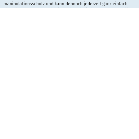
manipulationsschutz und kann dennoch jederzeit ganz einfach
ohne demontage gewechselt werden. dank der großen auswahl an
größen, farben und modellen sind
die wegweisschilder der linien
signcode colors und signcode geeignet zur beschilderung von
öffentlichen einrichtungen, krankenhäusern, bürogebäuden und
allen weiteren gebäuden, in denen sie den besuchern und kunden
die richtige orientierung geben möchten.
maßangaben entsprechen höhe mal breite
Gestaltungsraster:
Typ
Datei
Dateigröße