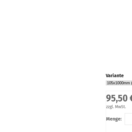
Variante
95,50 
zzgl. MwSt.
Menge: