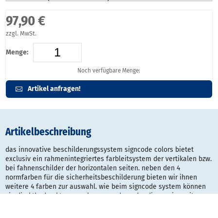
97,90 €
zzgl. MwSt.
Menge:
Noch verfügbare Menge:
Artikel anfragen!
Artikelbeschreibung
das innovative beschilderungssystem signcode colors bietet
exclusiv ein rahmenintegriertes farbleitsystem der vertikalen bzw.
bei fahnenschilder der horizontalen seiten. neben den 4
normfarben für die sicherheitsbeschilderung bieten wir ihnen
weitere 4 farben zur auswahl. wie beim signcode system können
sie direktbedruckte paneele verwenden oder die version mit
papiereinleger hinter transparenter abdeckung. beide systeme
haben einen manipulationsschutz und können dennoch jederzeit