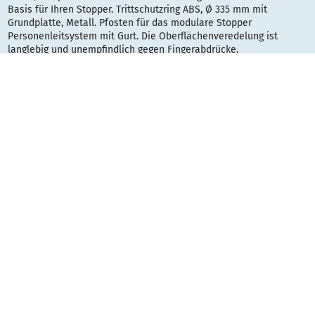
Basis für Ihren Stopper. Trittschutzring ABS, Ø 335 mm mit
Grundplatte, Metall. Pfosten für das modulare Stopper
Personenleitsystem mit Gurt. Die Oberflächenveredelung ist
langlebig und unempfindlich gegen Fingerabdrücke.
Höhe: 950 mm, Ø 65 mm. Stopper Gurtkassette und Gurt: 4-Wege-
Gehäuse aus bruchsicherem ABS, mit der speziell entwickelten
Feder nutzen Sie bei Stopper die gesamte Gurtlänge bei
Vollauszug! Durch spezielle Fliehkraftbremse Gurteinzug mit
gleichbleibender Geschwindigkeit, keine Verletzungsgefahr!
Strapazierfähiges und farbechtes Gurtband aus synthetischem
Gewebe. Gurt 3000 mm, 50 mm breit, 0,7 mm dick. Pfosten und
Dekorscheibe Aluminium, Trittschutzring grau, Gurtkassette und
Gurt schwarz.
Gestaltungsraster: