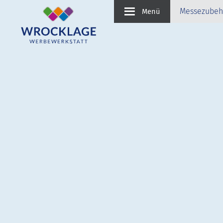
Messezubeh
Menü