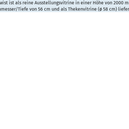
ist ist als reine Ausstellungsvitrine in einer Höhe von 2000
messer/Tiefe von 56 cm und als Thekenvitrine (ø 58 cm) liefe
 Twist durch eine kleine Drehbewegung spiralförmig aufgezog
ch selbstständig. Im oberen Ring ist Twist mit einer leistungss
 ausgestattet. Der leichte Rahmen besteht aus eloxiertem A
enten Paneele und Böden sind aus Kunststoff. Ihre Stabilität e
 der Seitenteile und Zwischenböden, dennoch können je nach
eile weggelassen werden, so dass man eine offene Vitrine erh
le sind außerdem bedruckbar.
 sich bestens mit anderen Präsentationssystemen kombinieren 
 Präsentationslösung. Geliefert wird sie in einer gepolsterten,
e mit Teleskopgriff.
 rund, halbrund oder eckig mit intergierter LED Beleuchtung.
, 1100 Lumen, Lichtfarbe 3800° Kelvin
von Auslass Boden bis Stecker 250 cm
0 x Ø 560 mm bzw. H 2500 x Ø 560 mm
 B 388 x H 500 mm