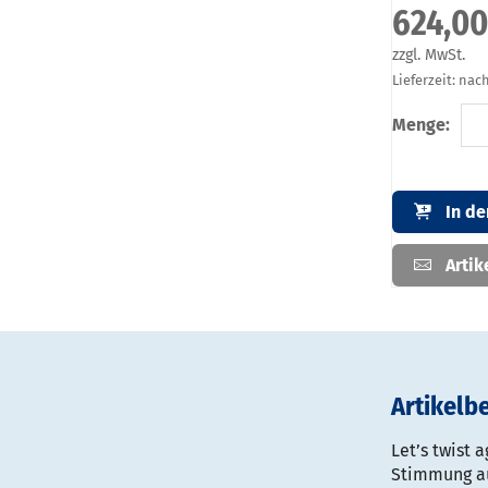
624,00
zzgl. MwSt.
Lieferzeit: na
Menge:
In d
Artik
Artikelb
Let’s twist 
Stimmung auf