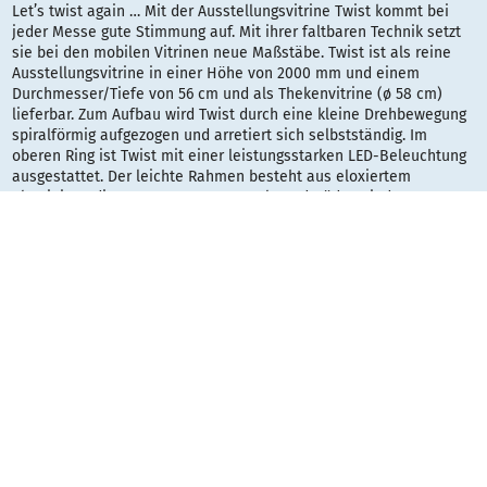
Let’s twist again … Mit der Ausstellungsvitrine Twist kommt bei
jeder Messe gute Stimmung auf. Mit ihrer faltbaren Technik setzt
sie bei den mobilen Vitrinen neue Maßstäbe. Twist ist als reine
Ausstellungsvitrine in einer Höhe von 2000 mm und einem
Durchmesser/Tiefe von 56 cm und als Thekenvitrine (ø 58 cm)
lieferbar. Zum Aufbau wird Twist durch eine kleine Drehbewegung
spiralförmig aufgezogen und arretiert sich selbstständig. Im
oberen Ring ist Twist mit einer leistungsstarken LED-Beleuchtung
ausgestattet. Der leichte Rahmen besteht aus eloxiertem
Aluminium, die transparenten Paneele und Böden sind aus
Kunststoff. Ihre Stabilität erhält Twist nach Einbau der Seitenteile
und Zwischenböden, dennoch können je nach Bedarf auch
Seitenteile weggelassen werden, so dass man eine offene Vitrine
erhält. Die Seitenpaneele sind außerdem bedruckbar.
Twist lässt sich bestens mit anderen Präsentationssystemen
kombinieren und ist eine tolle mobile Präsentationslösung.
Geliefert wird sie in einer gepolsterten, rollbaren Trolleytasche
mit Teleskopgriff.
Vitrine T600 rund, halbrund oder eckig mit intergierter LED
Beleuchtung.
LED 18 Watt, 1100 Lumen, Lichtfarbe 3800° Kelvin
Kabellänge von Auslass Boden bis Stecker 250 cm