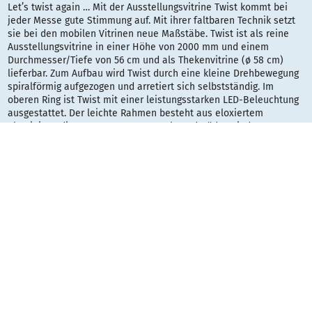
Let’s twist again … Mit der Ausstellungsvitrine Twist kommt bei
jeder Messe gute Stimmung auf. Mit ihrer faltbaren Technik setzt
sie bei den mobilen Vitrinen neue Maßstäbe. Twist ist als reine
Ausstellungsvitrine in einer Höhe von 2000 mm und einem
Durchmesser/Tiefe von 56 cm und als Thekenvitrine (ø 58 cm)
lieferbar. Zum Aufbau wird Twist durch eine kleine Drehbewegung
spiralförmig aufgezogen und arretiert sich selbstständig. Im
oberen Ring ist Twist mit einer leistungsstarken LED-Beleuchtung
ausgestattet. Der leichte Rahmen besteht aus eloxiertem
Aluminium, die transparenten Paneele und Böden sind aus
Kunststoff. Ihre Stabilität erhält Twist nach Einbau der Seitenteile
und Zwischenböden, dennoch können je nach Bedarf auch
Seitenteile weggelassen werden, so dass man eine offene Vitrine
erhält. Die Seitenpaneele sind außerdem bedruckbar.
Twist lässt sich bestens mit anderen Präsentationssystemen
kombinieren und ist eine tolle mobile Präsentationslösung.
Geliefert wird sie in einer gepolsterten, rollbaren Trolleytasche
mit Teleskopgriff.
Vitrine T600 rund, halbrund oder eckig mit intergierter LED
Beleuchtung.
LED 18 Watt, 1100 Lumen, Lichtfarbe 3800° Kelvin
Kabellänge von Auslass Boden bis Stecker 250 cm