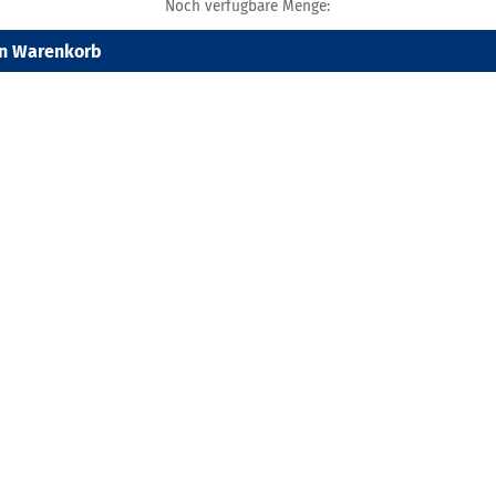
Noch verfügbare Menge:
en Warenkorb
el anfragen!
eschreibung
ame Basic
isierungsfüße
digitaldruck
f Dekotex Blockout, 240 g/m²,
er konfektioniert, B1 zertifiziert