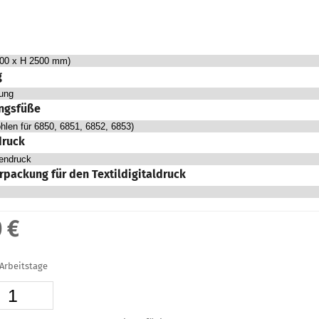
g
ungsfüße
druck
rpackung für den Textildigitaldruck
 €
0 Arbeitstage