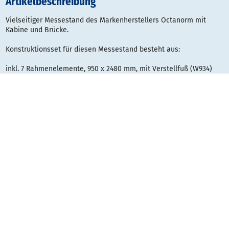
Artikelbeschreibung
Vielseitiger Messestand des Markenherstellers Octanorm mit
Kabine und Brücke.
Konstruktionsset für diesen Messestand besteht aus:
inkl. 7 Rahmenelemente, 950 x 2480 mm, mit Verstellfuß (W934)
inkl. 4 Deckenelemente, 950 x 2480 mm
inkl. 1 Rahmenelement über Tür, 950 x 450 mm (W945/S)
inkl. 4 Eckstützen, mit Verstellfuß (W990)
inkl. 1 Türrahmen universal, 950 x 2030 mm (W580/Z)
inkl. 1 Türblatt DIN rechts, mit Drückergarnitur (W580)
optional:
Wandelemente bedruckt auf blickdichtem Polyesterstoff (B1),
jeweils konfektioniert mit Flachkeder