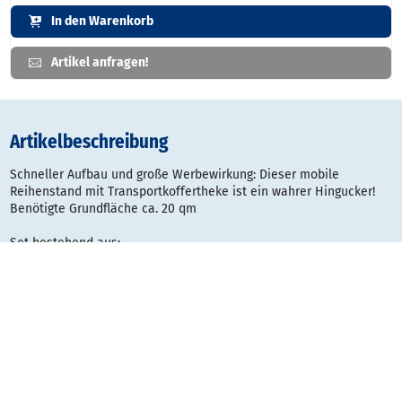
In den Warenkorb
Artikel anfragen!
Artikelbeschreibung
Schneller Aufbau und große Werbewirkung: Dieser mobile
Reihenstand mit Transportkoffertheke ist ein wahrer Hingucker!
Benötigte Grundfläche ca. 20 qm
Set bestehend aus:
4 x Pop-Up Magnetic 3 x 3 Felder gerade
mobiler Messestand
inkl. Transporttasche für Systeme
inkl. Verbindungs-Kit und Abschlussleisten
inkl. 4 LED Spots 15 W
inkl. Standard Datenprüfung
inkl. Digitaldruckbahnen auf Pop-Up Film 450 µ, schutzlaminiert
Standmaß je System: B 275 x H 222,4 x T 35 cm