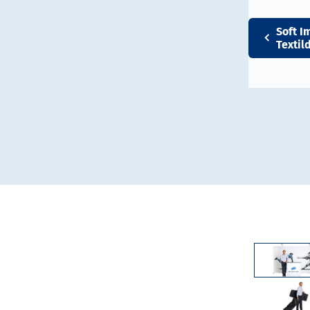
Soft I
Textil