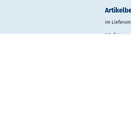
Artikelb
Im Lieferum
1 Soft Image
inkl. Seiten
inkl. Textil
inkl. Trans
inkl. 2 LED
Standmaße: 
1 Expolinc 
Standmaße: 
sichtbare W
inkl. Alumi
inkl. Theke
inkl. Textil
inkl. Transp