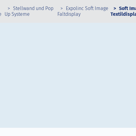
Stellwand und Pop
Expolinc Soft Image
Soft Im
e
Up Systeme
Faltdisplay
Textildispl