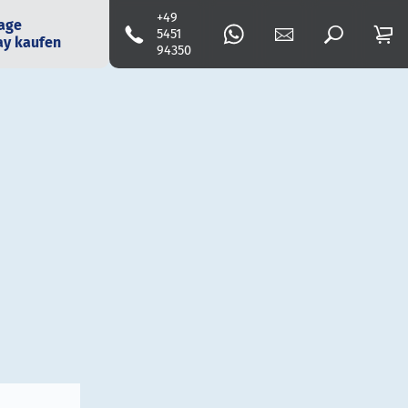
+49
age
5451
ay kaufen
94350