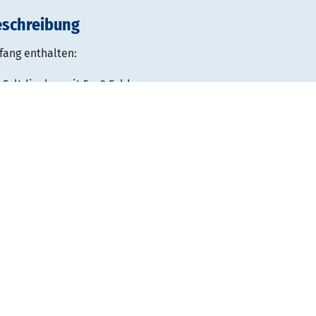
eschreibung
fang enthalten:
 Faltdisplay mit 5 x 3 Feldern
verkleidung
digitaldruck*
portverpackung Multibag
-Spots (15 W, 1200 Lumen) mit Tasche und Lampenabdeckung
B 3700 x H 2250 x T 320 mm
Soft Image Counter
B 1060 x H 1020 x T 395 mm
erbefläche Vorne: B 1000 x H 9900 mm
nium-Scherengittersystem
nplatte und 1 Einlegeboden
digitaldruck*
orttasche