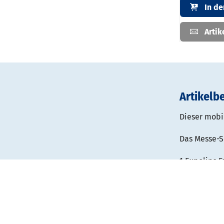
In d
Artik
Artikelb
Dieser mobil
Das Messe-S
1 Expolinc F
gebogener M
Standmaß: 
Grafikmaße:
inkl. 2 LED-
inkl. 1 Tran