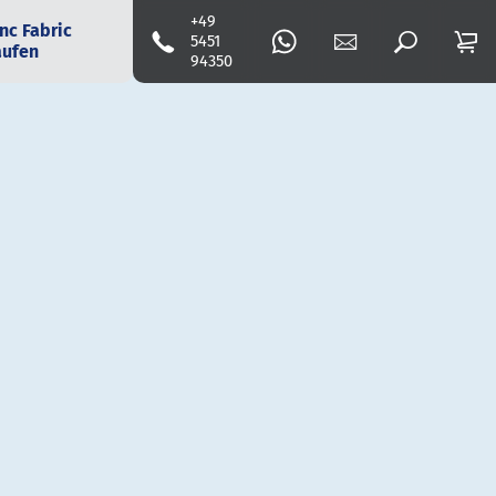
+49
nc Fabric
5451
aufen
94350