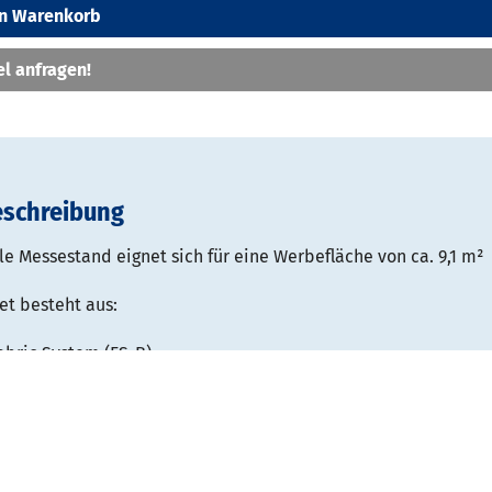
en Warenkorb
el anfragen!
eschreibung
e Messestand eignet sich für eine Werbefläche von ca. 9,1 m²
et besteht aus:
abric System (FS-B)
essestand mit Textildruck
B 3200 x T 400 mm
 B 3300 x H 2400 mm
Spots mit je 6 m Kabel
sporttaschen-Set