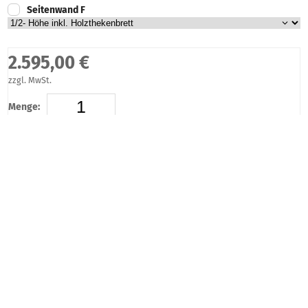
Seitenwand F
2.595,00 €
zzgl. MwSt.
Menge:
Noch verfügbare Menge:
Artikel anfragen!
Artikelbeschreibung
Standard - Duchgangshöhe: 215cm
Profilstärke: 50 mm
Spezifikationen