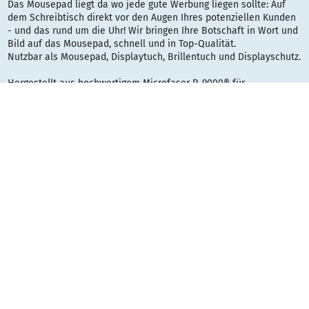
Das Mousepad liegt da wo jede gute Werbung liegen sollte: Auf
dem Schreibtisch direkt vor den Augen Ihres potenziellen Kunden
- und das rund um die Uhr! Wir bringen Ihre Botschaft in Wort und
Bild auf das Mousepad, schnell und in Top-Qualität.
Nutzbar als Mousepad, Displaytuch, Brillentuch und Displayschutz.
Hergestellt aus hochwertigem Microfaser P-9000® für
streifenfreies reinigen und leichtes gleiten der Maus. Mit 4/0-
farbigem Druck. Tausende Anti-Rutsch-Dots auf der Rückseite
sorgen für maximalen Halt.
Inkl. Standard-Einlegekarte. Einzeln verpackt im Polybeutel.
Maße: 23 x 20 cm
Mindestmenge: 250 Stück
Material: Microfaser P-9000®, 4/0-farbig vollflächig bedruckbar