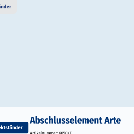
änder
Abschlusselement Arte
ektständer
Artikelnummer:
6850KE