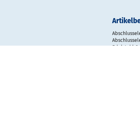
Artikelb
Abschlussel
Abschlussel
Edelstahl G
Abschlussel
• Edelstahl
• Wandabsta
Gestaltu