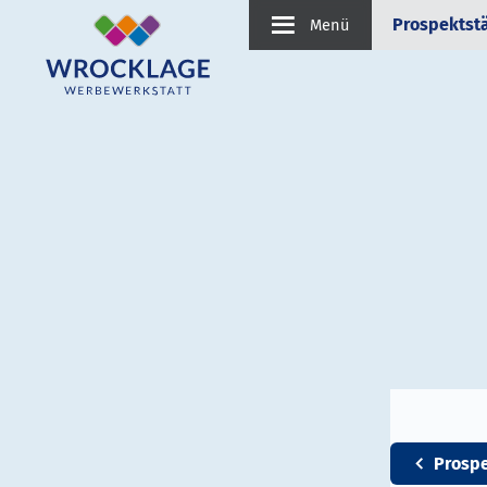
Prospektst
Menü
Prosp