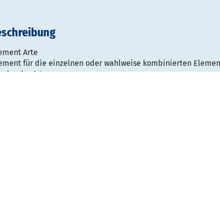
eschreibung
ement Arte
ement für die einzelnen oder wahlweise kombinierten Elemen
arderobe Arte.
ement Arte
säule, schwarzen Abschlusskappen Ø 45 mm.
ndshalterung, schwarz, Ø 16 mm
ngsraster: