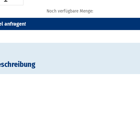
Noch verfügbare Menge:
el anfragen!
eschreibung
 für TEXframe 50
ly 200, Sublimationsdruck, 100% Polyester, DIN 4102 B1 schwe
, konfektioniert mit Silikonkedern
pelseitigen TEXframe 50 werden 2 Digitaldrucke benötigt!