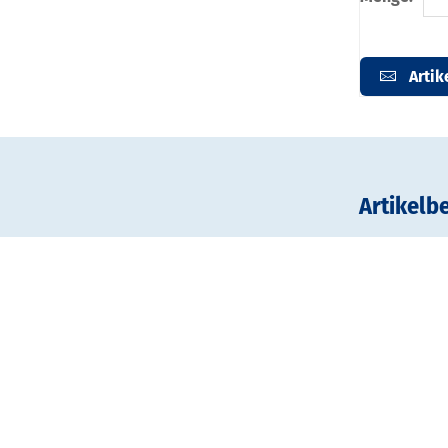
Artik
Artikelb
Digitaldruck
Material: Po
entflammbar
Für den dop