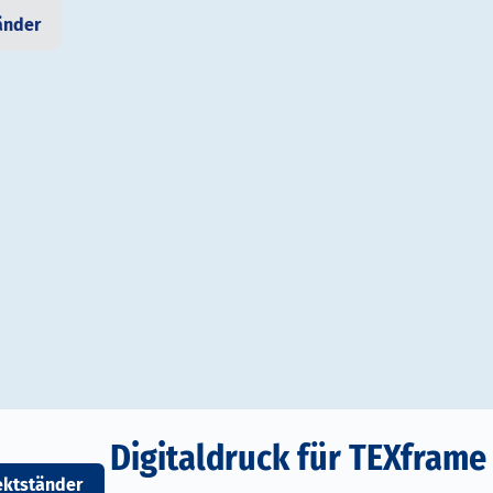
änder
Digitaldruck für TEXframe
ektständer