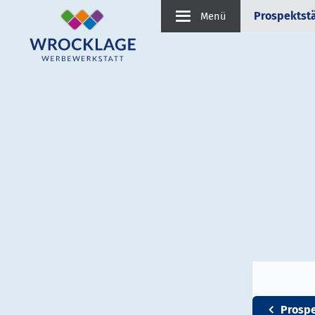
Prospektst
Menü
Prosp