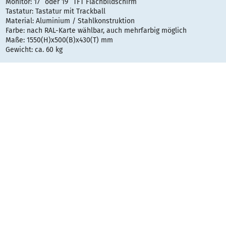
Monitor: 17’’ oder 19’’ TFT Flachbildschirm
Tastatur: Tastatur mit Trackball
Material: Aluminium / Stahlkonstruktion
Farbe: nach RAL-Karte wählbar, auch mehrfarbig möglich
Maße: 1550(H)x500(B)x430(T) mm
Gewicht: ca. 60 kg
Optional erhältlich:
Touch-Screen
Näherungssensor
Web-Cam
Kartenleser
Alternative Tastaturen (Edelstahltastaturen, Folientastaturen)
Münzsammler
Kartenleser
Antireflex-Glas
Thermodrucker 60 - 210 mm
Speziallackierung
Telefonhörer
Barcodeleser