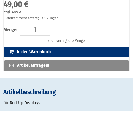
49,00 €
zzgl. MwSt.
Lieferzeit: versandfertig in 1-2 Tagen
Menge:
Noch verfügbare Menge:
In den Warenkorb
Artikel anfragen!
Artikelbeschreibung
für Roll Up Displays
Befestigung am System: Steckverbindung
Farbe: schwarz, weiß oder silber
8 Watt, 600 Lumen
Kabellänge: 3 m