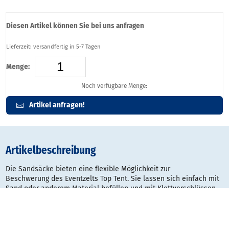
Diesen Artikel können Sie bei uns anfragen
Lieferzeit: versandfertig in 5-7 Tagen
Menge:
Noch verfügbare Menge:
Artikel anfragen!
Artikelbeschreibung
Die Sandsäcke bieten eine flexible Möglichkeit zur
Beschwerung des Eventzelts Top Tent. Sie lassen sich einfach mit
Sand oder anderem Material befüllen und mit Klettverschlüssen
sicher an den Zeltbeinen befestigen. Besonders praktisch für den
schnellen Einsatz auf empfindlichen oder unebenen Böden, bei
denen Gewichtsplatten nicht genutzt werden können.