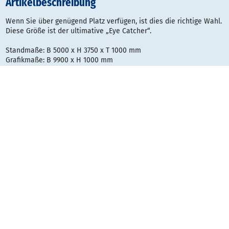
Artikelbeschreibung
Wenn Sie über genügend Platz verfügen, ist dies die richtige Wahl.
Diese Größe ist der ultimative „Eye Catcher“.
Standmaße: B 5000 x H 3750 x T 1000 mm
Grafikmaße: B 9900 x H 1000 mm
Im Lieferumfang enthalten:
- 2 Bannerbow Fußelemente
- Bannerbow Stangensystem
- Textildigitaldruck*
- Transporttasche
gedruckt auf Polyglans 115g/m² (schwer entflammbar nach DIN
4102 B1)
Zwei Bannerbows können zu einem X kombiniert werden.