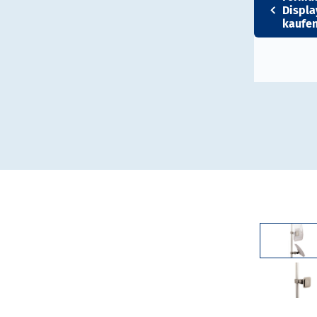
Displa
kaufe