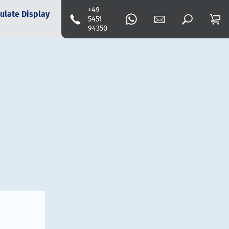
+49
ulate Display
5451
94350