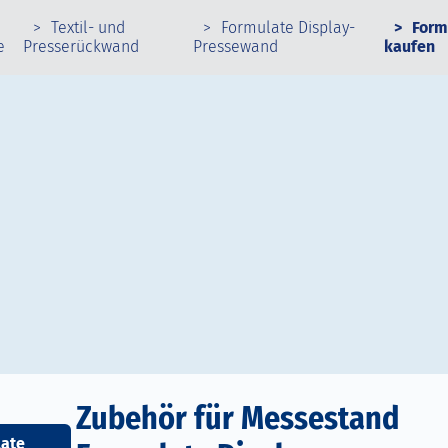
Textil- und
Formulate Display-
Form
e
Presserückwand
Pressewand
kaufen
Zubehör für Messestand
late