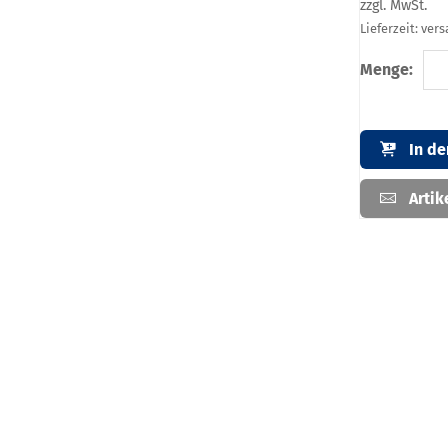
zzgl. MwSt.
Lieferzeit: ver
Menge:
In d
Artik
Artikelb
Ink.Grundha
Bitte wähle