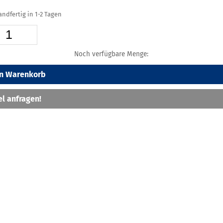
sandfertig in 1-2 Tagen
Noch verfügbare Menge:
en Warenkorb
el anfragen!
eschreibung
lterung zur Befestigung am Formulate System.
n Sie zwischen 3 möglichen Formaten.