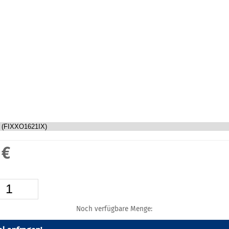
 €
Noch verfügbare Menge: