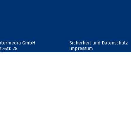
Intermedia GmbH
Sicherheit und Datenschutz
l-Str. 28
Impressum
nbüren
AGB
Widerrufsrecht
4350
lage.de
age.de
t HR 5989 B
hrer: Martin Wrocklage
E231182233