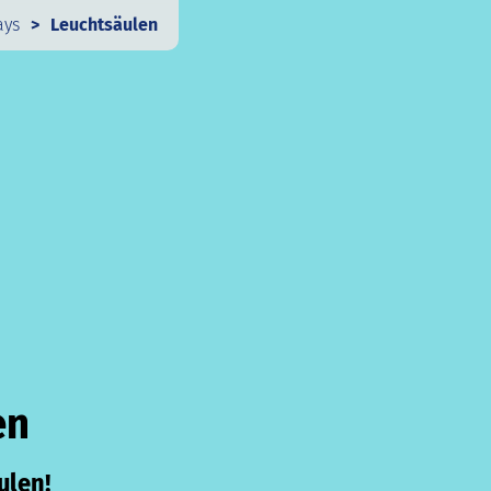
ays
Leuchtsäulen
en
ulen!