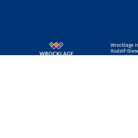
Wrocklage 
Rudolf-Diese
49479 Ibbe
Tel: 05451 9
info@wrock
www.wrockl
AG Steinfur
Geschäftsfü
Ust-IdNr. D