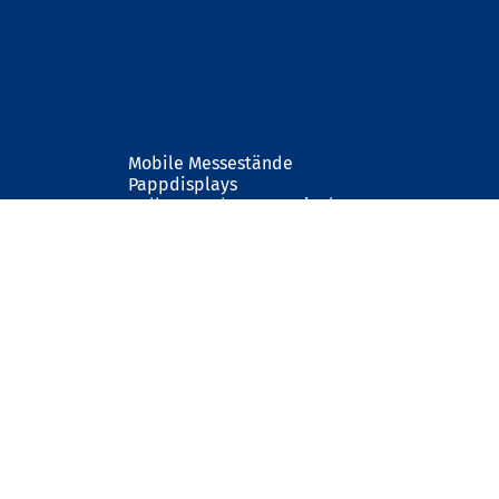
Mobile Messestände
Pappdisplays
Roll-Up und Banner Displays
Textilrahmen - Wandrahmen
Prospektständer
Leuchtdisplays
Schaufensterdisplays
Theken
Kundenstopper - Aufsteller
Klapprahmen und Schaukästen
Infoständer
Outdoorsysteme
Beschilderung
Messezubehör
Kontakt