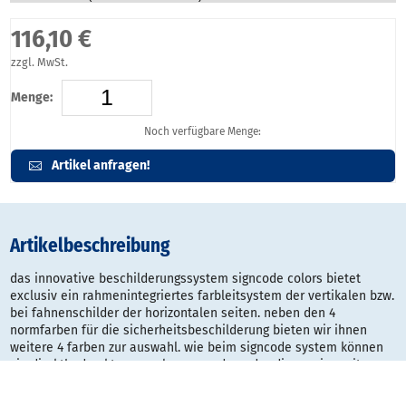
116,10 €
zzgl. MwSt.
Menge:
Noch verfügbare Menge:
Artikel anfragen!
Artikelbeschreibung
das innovative beschilderungssystem signcode colors bietet
exclusiv ein rahmenintegriertes farbleitsystem der vertikalen bzw.
bei fahnenschilder der horizontalen seiten. neben den 4
normfarben für die sicherheitsbeschilderung bieten wir ihnen
weitere 4 farben zur auswahl. wie beim signcode system können
sie direktbedruckte paneele verwenden oder die version mit
papiereinleger hinter transparenter abdeckung. beide systeme
haben einen manipulationsschutz und können dennoch jederzeit