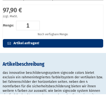
97,90 €
zzgl. MwSt.
Menge:
Noch verfügbare Menge:
Artikel anfragen!
Artikelbeschreibung
das innovative beschilderungssystem signcode colors bietet
exclusiv ein rahmenintegriertes farbleitsystem der vertikalen bzw.
bei fahnenschilder der horizontalen seiten. neben den 4
normfarben für die sicherheitsbeschilderung bieten wir ihnen
weitere 4 farben zur auswahl. wie beim signcode system können
sie direktbedruckte paneele verwenden oder die version mit
papiereinleger hinter transparenter abdeckung. beide systeme
haben einen manipulationsschutz und können dennoch jederzeit