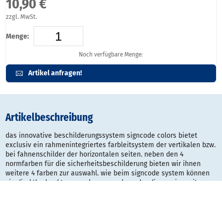
10,90 €
zzgl. MwSt.
Menge:
Noch verfügbare Menge:
Artikel anfragen!
Artikelbeschreibung
das innovative beschilderungssystem signcode colors bietet
exclusiv ein rahmenintegriertes farbleitsystem der vertikalen bzw.
bei fahnenschilder der horizontalen seiten. neben den 4
normfarben für die sicherheitsbeschilderung bieten wir ihnen
weitere 4 farben zur auswahl. wie beim signcode system können
sie direktbedruckte paneele verwenden oder die version mit
papiereinleger hinter transparenter abdeckung. beide systeme
haben einen manipulationsschutz und können dennoch jederzeit
ganz einfach ohne demontage gewechselt werden. signcode
colors: innovative beschilderung mit modernem farbleitsystem.