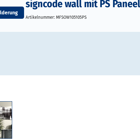
signcode wall mit PS Panee
lderung
Artikelnummer:
MFSOW105105PS