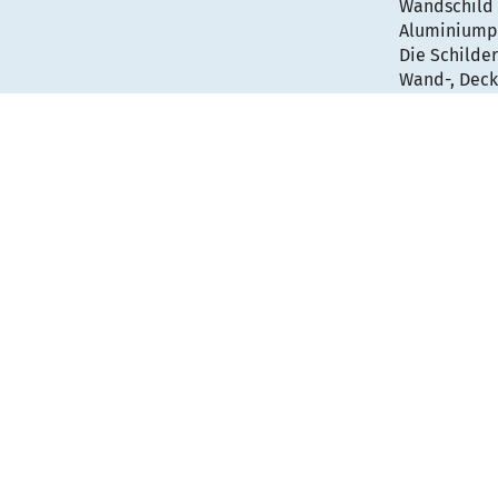
Wandschild 
Aluminiumpr
Die Schilder
Wand-, Deck
Gebäudebes
Das Türschi
selbst ausg
der Info-Tau
Daneben kan
mit Manipul
verhindert.
Ein gephast
ihr Firmens
Die Wegweis
öffentliche
Gebäuden, i
möchten.
Maßangaben