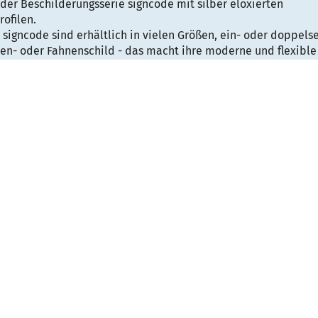
der Beschilderungsserie signcode mit silber eloxierten
ofilen.
 signcode sind erhältlich in vielen Größen, ein- oder doppelse
en- oder Fahnenschild - das macht ihre moderne und flexible
childerung komplett!
ld signcode verfügt über
eine transparente PS-Abdeckung, in 
edruckte Blätter ganz einfach eingelegt und wieder ausgetaus
sch ist also jederzeit und ohne Werkzeug möglich.
n die Abdeckung auch direkt bedruckt oder aufkaschiert wer
ationsschutz, der das Öffnen der Hinweisschilder durch Unbe
er, diskreter Rahmen und die silberbeschichteten Ecken in 
child signcode zu einem variablen und eleganten Hingucker.
schilder der signcode-linie sind geeignet zur Beschilderung 
n Einrichtungen, Krankenhäusern, Bürogebäuden und allen wei
n denen sie den Besuchern und Kunden die richtige Orientie
 entsprechen Höhe mal Breite