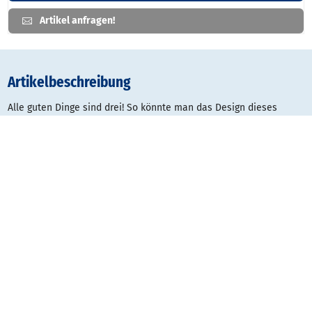
Artikel anfragen!
Artikelbeschreibung
Alle guten Dinge sind drei! So könnte man das Design dieses
Kundenstoppers beschreiben. Der Dreiecksständer sorgt
garantiert dafür, dass Ihre Kunden von allen Seiten auf Sie
aufmerksam werden. Die drei Aluminium-Klemmrahmen passen
für DIN A1, DIN A0 und 70x100 cm-Poster. Der Dreiecksständer ist
sehr stabil mit eloxierten Alu-Standprofilen und schlagfester,
rostfreier Metallrückwand. Der Rahmen ist wetterbeständig mit
integriertem Wasserablauf und UV-stabilisierter, nicht
reflektierender Abdeckfolie. Auf Wunsch auch lieferbar in fast
allen RAL-Farben.
Material: Aluminium eloxiert
Höhe: 1810 mm
Plakatformat: DIN A1, DIN A0, 700x1000 mm