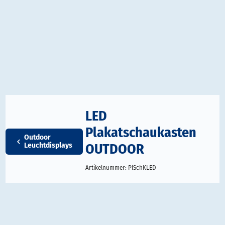
LED
Plakatschaukasten
Outdoor
OUTDOOR
Leuchtdisplays
Artikelnummer:
PlSchKLED