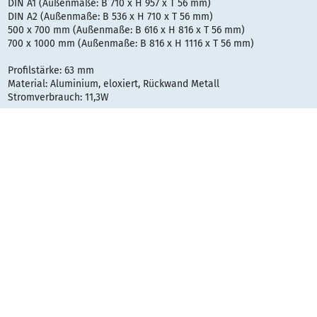
DIN A1 (Außenmaße: B 710 x H 957 x T 56 mm)
DIN A2 (Außenmaße: B 536 x H 710 x T 56 mm)
500 x 700 mm (Außenmaße: B 616 x H 816 x T 56 mm)
700 x 1000 mm (Außenmaße: B 816 x H 1116 x T 56 mm)
Profilstärke: 63 mm
Material: Aluminium, eloxiert, Rückwand Metall
Stromverbrauch: 11,3W
Auf Wusch liefern wir Ihnen den LED Plakatschaukasten inklusive
Digitaldruck auf lichtdurchlässiger Backlit-Folie.
Gestaltungsraster: