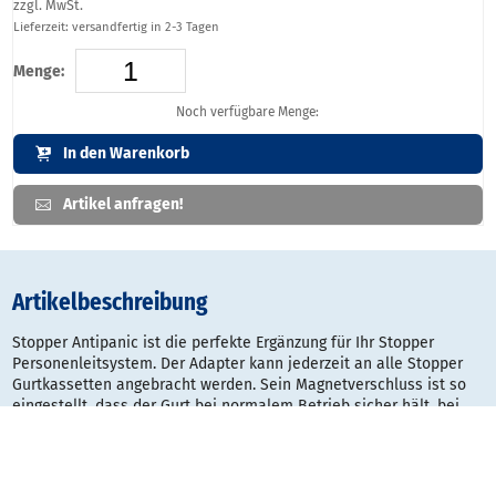
zzgl. MwSt.
Lieferzeit: versandfertig in 2-3 Tagen
Menge:
Noch verfügbare Menge:
In den Warenkorb
Artikel anfragen!
Artikelbeschreibung
Stopper Antipanic ist die perfekte Ergänzung für Ihr Stopper
Personenleitsystem. Der Adapter kann jederzeit an alle Stopper
Gurtkassetten angebracht werden. Sein Magnetverschluss ist so
eingestellt, dass der Gurt bei normalem Betrieb sicher hält, bei
entsprechendem abruptem Druck jedoch sofort öffnet. Vor allem
bei festinstallierten Stoppern vor Ausgängen ein
sicherheitstechnisches Muss.