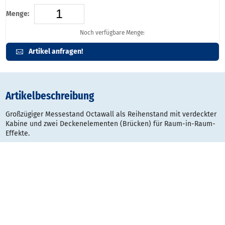
Menge:
Noch verfügbare Menge:
Artikel anfragen!
Artikelbeschreibung
Großzügiger Messestand Octawall als Reihenstand mit verdeckter
Kabine und zwei Deckenelementen (Brücken) für Raum-in-Raum-
Effekte.
Konstruktionsset für diesen Messestand besteht aus:
inkl. 17 Rahmenelemente, 950 x 2480 mm, mit Verstellfuß (W934)
inkl. 2 Rahmenelemente, 950 x 2480 mm (W936)
inkl. 1 Rahmenelement über Tür, 950 x 450 mm (W945/S)
inkl. 6 Eckstützen, mit Verstellfuß (W990)
inkl. 1 Türrahmen universal, 950 x 2030 mm (W580/Z)
inkl. 1 Türblatt DIN rechts, mit Drückergarnitur (W580)