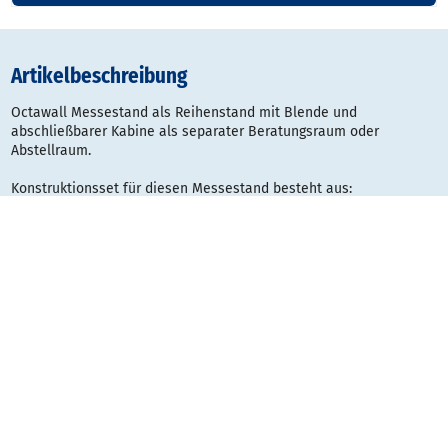
Artikelbeschreibung
Octawall Messestand als Reihenstand mit Blende und
abschließbarer Kabine als separater Beratungsraum oder
Abstellraum.
Konstruktionsset für diesen Messestand besteht aus:
inkl. 16 Rahmenelemente, 950 x 2480 mm, mit Verstellfuß (W934)
inkl. 1 Rahmenelement über Tür, 950 x 450 mm (W945/S)
inkl. 1 Türrahmen universal, 950 x 2030 mm (W580/Z)
inkl. 1 Türblatt DIN rechts, mit Drückergarnitur (W580)
inkl. 6 Eckstützen, mit Verstellfuß (W990)
inkl. 3 Rahmenelemente für Stofffüllungen, 950 x 280 mm (W935)
optional:
Wandelemente bedruckt auf blickdichtem Polyesterstoff (B1),
jeweils konfektioniert mit Flachkeder