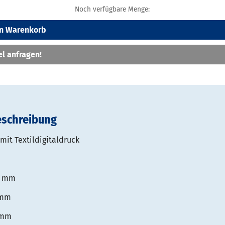
Noch verfügbare Menge:
en Warenkorb
el anfragen!
eschreibung
mit Textildigitaldruck
0 mm
 mm
 mm