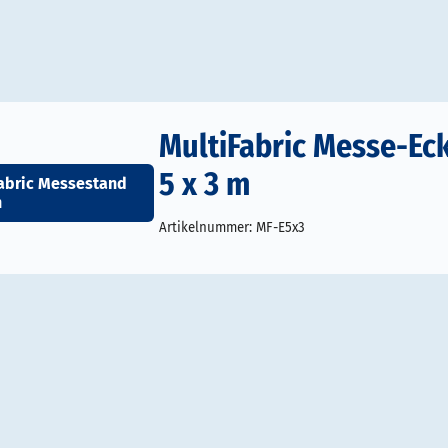
MultiFabric Messe-Ec
5 x 3 m
abric Messestand
n
Artikelnummer:
MF-E5x3