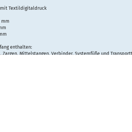
mit Textildigitaldruck
00 mm
 mm
 mm
fang enthalten:
n, Zargen, Mittelstangen, Verbinder, Systemfüße und Transport
Anzahl
abric Brücke (B 1000 x H 2500 x T 2500 mm) mit 2 ganzen Füßen
tildigitaldrucke sind enthalten:
/ hinten: 4 Drucke, jew. ca. B 1000 x H 2500 mm
oben: ca. B 1000 x T 2000 mm
vorne / außen: ca. B 1000 x H 2500 mm
rne / innen: ca. B 1000 x H 2500 mm
igitaldrucke sind schwer entflammbar nach DIN 4102 B1
ältlich: