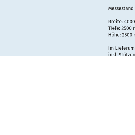
Messestand 
Breite: 40
Tiefe: 2500
Höhe: 2500
Im Lieferum
inkl. Stütze
benötigter 
inkl. MultiF
Folgende Tex
- Rückseite 
- Brücke / 
- Brücke / 
- Brücke vo
Die Textild
optional erh