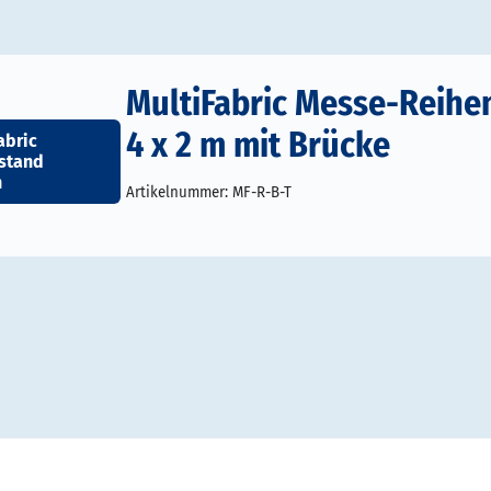
MultiFabric Messe-Reihe
4 x 2 m mit Brücke
abric
stand
n
Artikelnummer:
MF-R-B-T