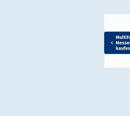
MultiF
Messe
kaufe