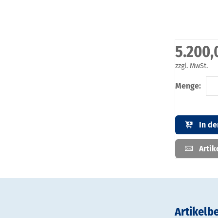
5.200,
zzgl. MwSt.
Menge:
In d
Artik
Artikelb