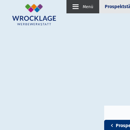
Prospektst
Menü
Prosp