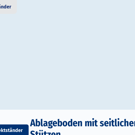
änder
Ablageboden mit seitliche
ektständer
Stützen