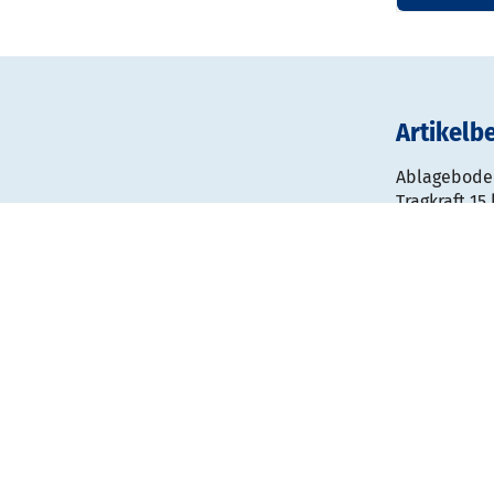
Artikelb
Ablageboden
Tragkraft 1
Ablagebode
seitliche O
• Maße B 75
• Tragkraft 
• max. 2 El