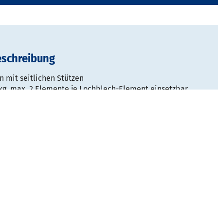
eschreibung
 mit seitlichen Stützen
5 kg, max. 2 Elemente je Lochblech-Element einsetzbar
n
rdnerstützen
0 x T 300 mm
max. 15 kg
emente je Lochblech-Element