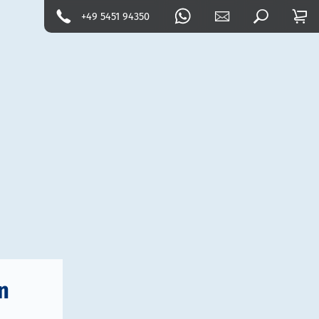
+49 5451 94350
n