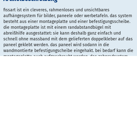
fissart ist ein cleveres, rahmenloses und unsichtbares
aufhängesystem für bilder, paneele oder werbetafeln. das system
besteht aus einer montageplatte und einer befestigungsscheibe.
die montageplatte ist mit einem randabstandbügel mit
abreißhilfe ausgestattet: sie kann deshalb ganz einfach und
schnell ohne massband mit dem gelieferten doppelkleber auf das
paneel geklebt werden. das paneel wird sodann in die
wandmontierte befestigungscheibe eingehakt. bei bedarf kann die
montageplatte auch aufgeschraubt werden. das zahnradsystem
an der montageplatte sorgt dafür, dass das paneel sicher hält und
nicht verrutscht. zudem kann das paneel nach der montage
einfach nachjustiert werden.
vorteile:
- wandbefestigungssystem für paneele und tafeln
- einfachstes anbringen ohne messband dank montagehilfe mit
reissvorrichtung
- unsichtbar mit schattenfuge
- nivellierung: gleicht nach montage bis zu 5mm aus
- kein horizontales verrutschen dank zahnradsystem
information: