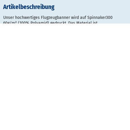
Artikelbeschreibung
Unser hochwertiges Flugzeugbanner wird auf Spinnaker300
60g/m² (100% Polyamid) gedruckt. Das Material ist
witterungsbeständig und schwer entflammbar nach DIN 4102 B1.
Das Banner wird komplett umsäumt und vernäht geliefert und
beeinhaltet das Flatternetz und den Tunnel für das
Schleppgeschirr.
Unsere Flugzeugbanner sind vom Deutschen Aero-Club zertifiziert
für den Schlepp mit Ultraleichtflugzeugen. Dazu muss ein
Typenschild mit den geforderten Angaben und Gütesiegel in der
Nähe der Kopfstange vorhanden sein. Dies nehmen wir während
der Produktion vor. Nur in der Kombination mit dem
vorgeschriebenen Schleppgeschirr ist das Zertifikat gültig.