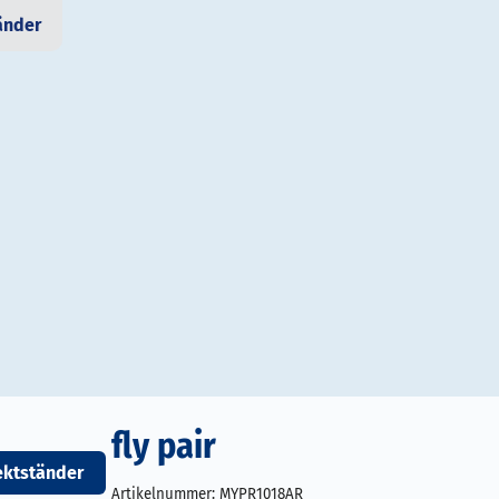
änder
fly pair
ektständer
Artikelnummer:
MYPR1018AR