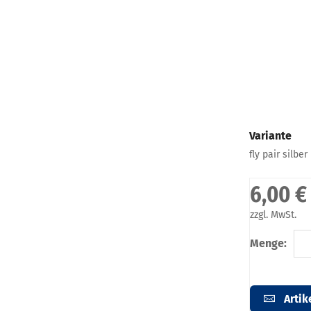
Variante
fly pair silb
6,00 €
zzgl. MwSt.
Menge:
Artik