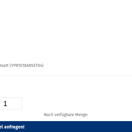
er matt (YPR1018ARSET04)
Noch verfügbare Menge:
el anfragen!