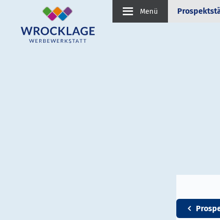
Prospektst
Menü
Prosp