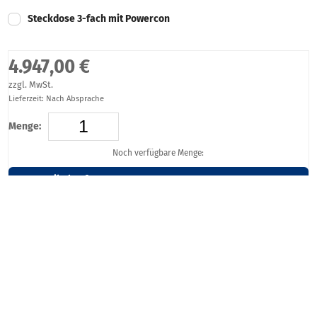
Steckdose 3-fach mit Powercon
4.947,00 €
zzgl. MwSt.
Lieferzeit: Nach Absprache
Menge:
Noch verfügbare Menge:
Artikel anfragen!
Artikelbeschreibung
Elektrisch höhenverstellbares Rednerpult
Kann in jeder gewünschten Farbe und Furnierart hergestellt
werden