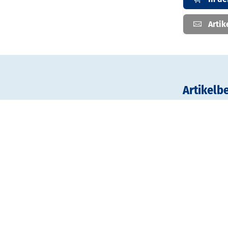
Artik
Artikelb
Der kleine B
satiniertem
voneinander
alles am Pla
Materialien: