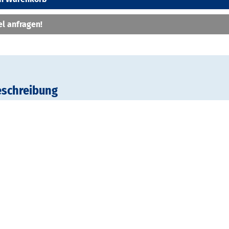
el anfragen!
eschreibung
ruder des mobilen Soistes Racks ist mit seinen 2 Ablagen für j
 Acryl ebenso praktisch und mobil. Alle Ablagen lassen sich u
 neigen und stufenlos höhenverstellen. Der 3 cm hohe Rand h
tz. Dank der Leichtlaufrollen ist auch Minirack immer mobil un
 silber eloxierte Aluminiumprofile und versilberter Metalldru