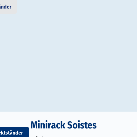
änder
Minirack Soistes
ektständer