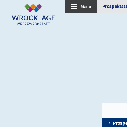
Prospektst
Menü
Prosp