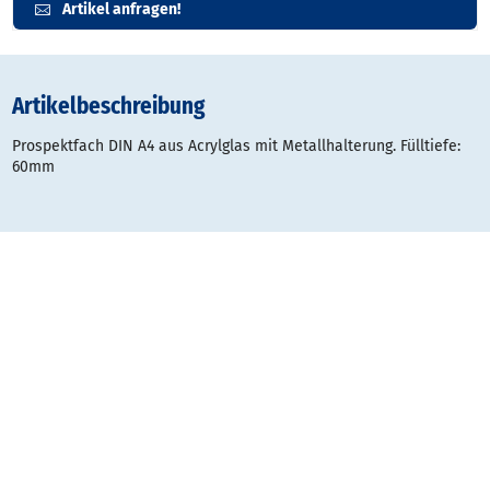
Artikel anfragen!
Artikelbeschreibung
Prospektfach DIN A4 aus Acrylglas mit Metallhalterung. Fülltiefe:
60mm
Gestaltungsraster:
Typ
Datei
Dateigröße