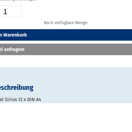
Noch verfügbare Menge:
en Warenkorb
el anfragen!
eschreibung
l Sirius 12 x DIN A4
iertes Prospektregal aus Stahl, pulverbeschichtet. Zwei stabi
len sind verbunden mit 4 Schrägböden aus hochwertigem Lo
 hohen Anschlagkante für je 3 DIN A4 Formate. Serienmäßig m
en Abschlussblende, die auch als Beschriftungsfläche genutz
est auf großer ovaler Fußplatte mit 4 integrierten Zwillingslen