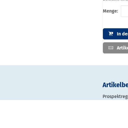
Menge:
In d
Artik
Artikelb
Prospektrega
Designorient
Rundrohrsäu
einer 40 mm
ovalen ober
kann. Standf