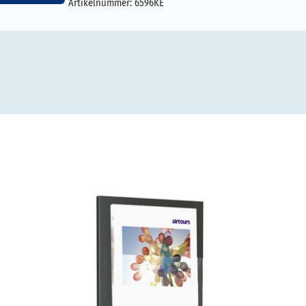
Artikelnummer:
6596KE