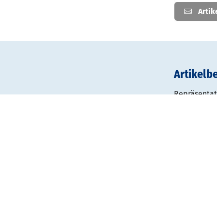
Artik
Artikelb
Repräsentat
DIN A4, DIN 
puverbeschic
werden durch
Fülltiefe: 4
Maße: B 300