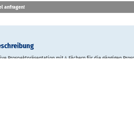
el anfragen!
eschreibung
ive Prospektpräsentation mit 4 Fächern für die gängigen Pro
A5 und DIN lang/DIN A6. Der Korpus ist aus Stahl gefertigt und
htet (anthrazit). Die Prospektfächer sind silberfarbig. Die Pr
 Acrylscheiben gehalten. Der Schrifzug „Info“ ist inklusive.
0 mm
 x T 300 x H 1750 mm