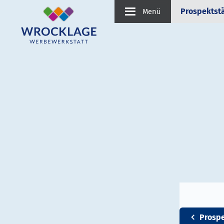
Prospektst
Menü
Prosp