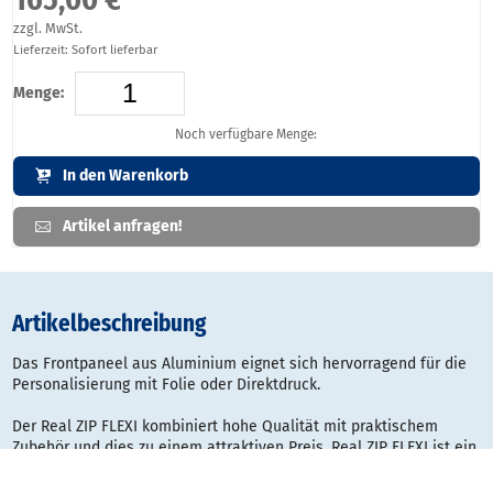
zzgl. MwSt.
Lieferzeit: Sofort lieferbar
Menge:
Noch verfügbare Menge:
In den Warenkorb
Artikel anfragen!
Artikelbeschreibung
Das Frontpaneel aus Aluminium eignet sich hervorragend für die
Personalisierung mit Folie oder Direktdruck.
Der Real ZIP FLEXI kombiniert hohe Qualität mit praktischem
Zubehör und dies zu einem attraktiven Preis. Real ZIP FLEXI ist ein
faltbarer und damit sehr mobiler Prospektständer mit vier DIN A4
Prospektfächern aus schlagfestem Polycarbonat. Im Nu lassen