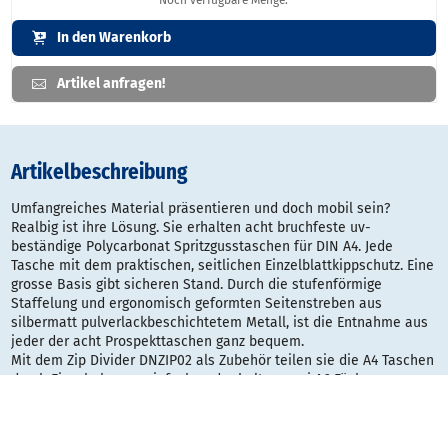
In den Warenkorb
Artikel anfragen!
Artikelbeschreibung
Umfangreiches Material präsentieren und doch mobil sein?
Realbig ist ihre Lösung. Sie erhalten acht bruchfeste uv-
beständige Polycarbonat Spritzgusstaschen für DIN A4. Jede
Tasche mit dem praktischen, seitlichen Einzelblattkippschutz. Eine
grosse Basis gibt sicheren Stand. Durch die stufenförmige
Staffelung und ergonomisch geformten Seitenstreben aus
silbermatt pulverlackbeschichtetem Metall, ist die Entnahme aus
jeder der acht Prospekttaschen ganz bequem.
Mit dem Zip Divider DNZIP02 als Zubehör teilen sie die A4 Taschen
durch Einschub ganz einfach und erhalten zwei A6 Fächer.
Material: Pulverbeschichteter Stahl in silbermatt, Basis aus MDF
silbermatt lackiert, Prospektschalen aus Polycarbonat-Spritzguss: