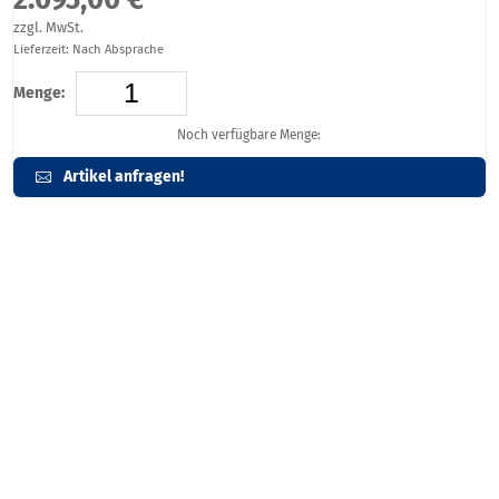
zzgl. MwSt.
Lieferzeit: Nach Absprache
Menge:
Noch verfügbare Menge:
Artikel anfragen!
Artikelbeschreibung
Das Rednerpult i-NoxZ Infinity ist aus hochwertigem Edelstahl und
Acrylglas gefertigt, die Tischplatte ist flach und ausgestattet mit
einer abnehmbaren Leseplatte
Abmessungen: 90 x 50 x 107 cm
Ausführung: Edelstahl / Acryl
Gewicht: 48 KG (ohne Optionen)