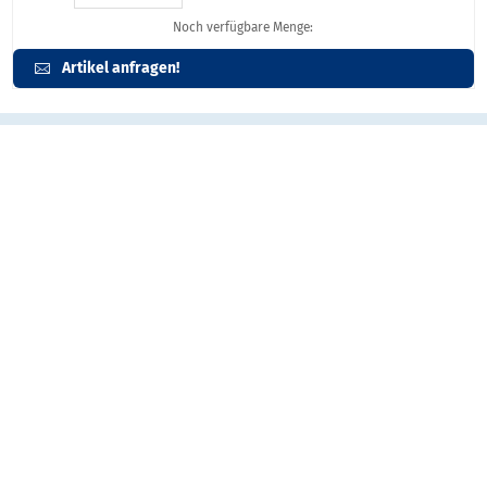
Noch verfügbare Menge:
Artikel anfragen!
Artikelbeschreibung
Rednerpult aus gebürstetem Edelstahl kombinert mit Holzplatten.
Die Farbe des Holzdruckes kann individuell angepasst werden
Abmessungen: 60 x 60 x 105/121 cm
Ausführung: Edelstahl / Holz
Gewicht: 44 KG (ohne Optionen)
Garantie auf Konstruktion: 10 Jahre