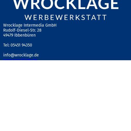
Wrocklage Intermedia GmbH
Rudolf-Diesel-Str. 28
49479 Ibbenbüren
Tel: 05451 94350
info@wrocklage.de
www.wrocklage.de
AG Steinfurt HR 5989 B
Geschäftsführer: Martin Wrocklage
Ust-IdNr. DE231182233
Sicherheit und Datenschutz
Impressum
AGB
Widerrufsrecht
Mobile Messestände
Pappdisplays
Roll-Up und Banner Displays
Textilrahmen - Wandrahmen
Prospektständer