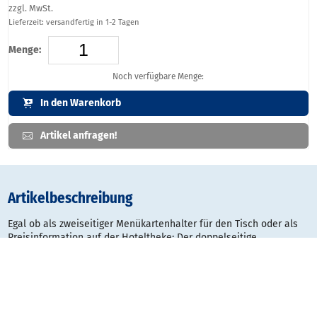
zzgl. MwSt.
Lieferzeit: versandfertig in 1-2 Tagen
Menge:
Noch verfügbare Menge:
In den Warenkorb
Artikel anfragen!
Artikelbeschreibung
Egal ob als zweiseitiger Menükartenhalter für den Tisch oder als
Preisinformation auf der Hoteltheke: Der doppelseitige
Thekenaufsteller Pixquick Pylon punktet mit zwei Postertaschen
im Format DIN A6, A5 oder A4 und ermöglicht einen blitzschnellen,
einfachen Austausch der präsentierten Infos.